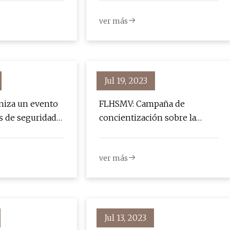
ver más
Jul 19, 2023
niza un evento
FLHSMV: Campaña de
s de seguridad
concientización sobre la
n la Baystate
seguridad infantil en agosto
ation en Gary
ver más
i
Jul 13, 2023