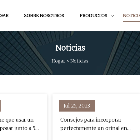
GAR
SOBRE NOSOTROS
PRODUCTOS
NOTICI
Noticias
Hogar
>
Noticias
Jul 25, 2023
ne que usar un
Consejos para incorporar
posar junto a 50
perfectamente un orinal en
cuclillas al diseño de su baño