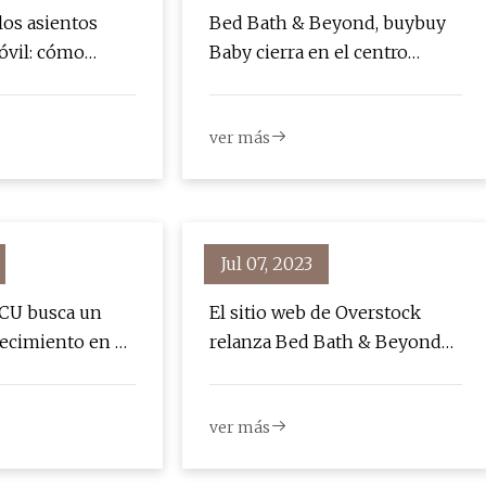
los asientos
Bed Bath & Beyond, buybuy
óvil: cómo
Baby cierra en el centro
ntos para niños
comercial Southglen
icados
ver más
Jul 07, 2023
GCU busca un
El sitio web de Overstock
ecimiento en el
relanza Bed Bath & Beyond
quetes para
en línea
ver más