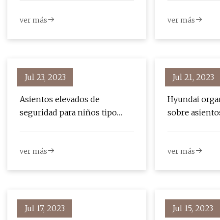
ver más
ver más
Jul 23, 2023
Jul 21, 2023
Asientos elevados de
Hyundai orga
seguridad para niños tipo
sobre asiento
asiento elevador Escenario de
para niños co
la industria del mercado,
Health Found
ver más
ver más
fabricantes clave y regiones
Rome Hyunda
clave 2023 a 2029
Jul 17, 2023
Jul 15, 2023