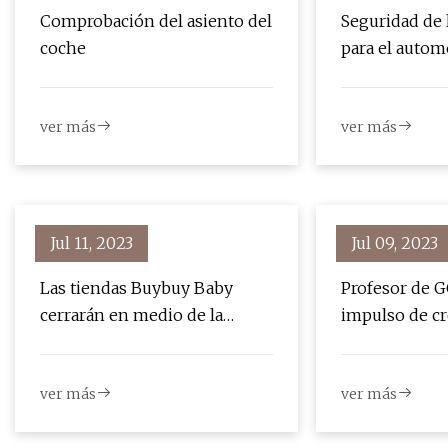
Comprobación del asiento del
Seguridad de 
coche
para el autom
detectar asie
falsos y falsif
ver más
ver más
Jul 11, 2023
Jul 09, 2023
Las tiendas Buybuy Baby
Profesor de 
cerrarán en medio de la
impulso de cr
liquidación por quiebra en
negocio de pa
curso de Bed Bath & Beyond
bebés
ver más
ver más