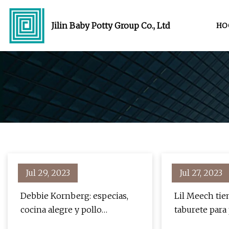
Jilin Baby Potty Group Co., Ltd
HO
Jul 29, 2023
Jul 27, 2023
Debbie Kornberg: especias,
Lil Meech tie
cocina alegre y pollo
taburete para 
shawarma
Cent