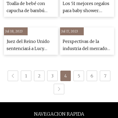
retención infantil
Toalla de bebé con
Los 51 mejores regalos
capucha de bambú
para baby shower:
HIPHOP PANDA: 19% de
juguetes, decoración y
descuento para bebés y
artículos para bebés
Jul 18, 2023
niños pequeños
Jul 17, 2023
(2023)
Juez del Reino Unido
Perspectivas de la
sentenciará a Lucy
industria del mercado
Letby, la asesina de
de bañeras para bebés
niños más prolífica en
la historia moderna del
1
2
3
4
5
6
7
Reino Unido
NAVEGACION RAPIDA