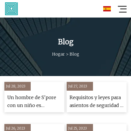
Blog
Hogar
>
Blog
Jul 28, 2023
Jul 27, 2023
Un hombre de S'pore
Requisitos y leyes para
con un niño es
asientos de seguridad y
denunciado por
asientos elevados en
reservar un coche sin
Michigan: lo que debe
Jul 26, 2023
asiento elevado, ya que
Jul 25, 2023
saber