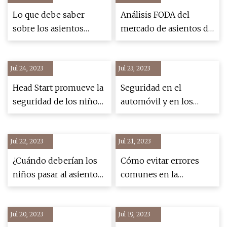
va contra la ley
Lo que debe saber
Análisis FODA del
sobre los asientos
mercado de asientos de
elevados para niños
coche para bebés
(2023)
Jul 24, 2023
Jul 23, 2023
Head Start promueve la
Seguridad en el
seguridad de los niños
automóvil y en los
pasajeros
asientos elevados
Jul 22, 2023
Jul 21, 2023
¿Cuándo deberían los
Cómo evitar errores
niños pasar al asiento
comunes en la
delantero? Kidsafe insta
instalación de asientos
a los padres a repensar
para el automóvil
Jul 20, 2023
los sistemas de
Jul 19, 2023