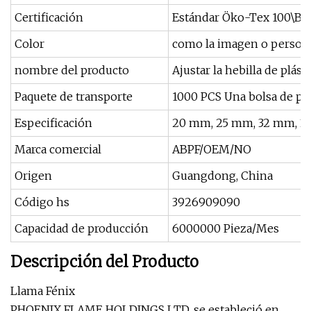
Certificación
Estándar Öko-Tex 100\BS
Color
como la imagen o person
nombre del producto
Ajustar la hebilla de plást
Paquete de transporte
1000 PCS Una bolsa de poli
Especificación
20 mm, 25 mm, 32 mm, 3
Marca comercial
ABPF/OEM/NO
Origen
Guangdong, China
Código hs
3926909090
Capacidad de producción
6000000 Pieza/Mes
Descripción del Producto
Llama Fénix
PHOENIX FLAME HOLDINGS LTD. se estableció en