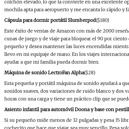
colchón elevado, lo que la convierte en una excelente o
mochila apta para aeropuerto y me encanta lo rápido y fá
Cápsula para dormir portátil Slumberpod
($180)
Este éxito de ventas de Amazon con más de 2000 reseñas
cunas de juego y de viaje para bloquear el 90 por ciento 
pequeño y desea mantener las luces encendidas mientra
llevo en mi equipaje de mano. En los viajes internacion
ayudar a que mi familia pueda dormir bien.
Máquina de sonido LectroFan Alpha
($28)
Esta pequeña y portátil máquina de sonido ayudará a q
sonidos suaves, dos variaciones de ruido blanco y dos v
horas con una carga y tiene un práctico clip que se pued
Asiento infantil para automóvil Doona y base con pestil
Si su pequeño mide menos de 32 pulgadas y pesa 35 lib
cochecito que hace que viajar sea muy sencillo. Pesa solo