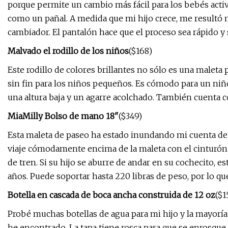
porque permite un cambio más fácil para los bebés activ
como un pañal. A medida que mi hijo crece, me resultó m
cambiador. El pantalón hace que el proceso sea rápido y 
Malvado el rodillo de los niños
($168)
Este rodillo de colores brillantes no sólo es una malet
sin fin para los niños pequeños. Es cómodo para un niño 
una altura baja y un agarre acolchado. También cuenta co
MiaMilly Bolso de mano 18"
($349)
Esta maleta de paseo ha estado inundando mi cuenta de 
viaje cómodamente encima de la maleta con el cinturón 
de tren. Si su hijo se aburre de andar en su cochecito, 
años. Puede soportar hasta 220 libras de peso, por lo q
Botella en cascada de boca ancha construida de 12 oz
($1
Probé muchas botellas de agua para mi hijo y la mayoría
he encontrado. La tapa tiene rosca para que se enrosque